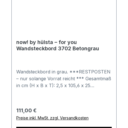
now! by hülsta – for you
Wandsteckbord 3702 Betongrau
Wandsteckbord in grau. ***RESTPOSTEN
– nur solange Vorrat reicht *** Gesamtmaß
in cm (H x B x T): 2,5 x 105,6 x 25
Kombination besteht aus: 1x
Wandsteckbord in Betongrau Bestell-
Informationen: Im Anschluss an Ihren
Regulärer Preis:
111,00 €
Bestellvorgang wird sich unser freundliches
Preise inkl. MwSt. zzgl. Versandkosten
Verkäuferteam bei Ihnen melden. Gerne
können Sie hierbei auch weitere