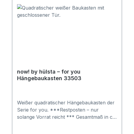
Ihren Bestellvorgang wird sich unser
freundliches Verkäuferteam bei Ihnen
melden. Gerne können Sie hierbei auch
weitere Sonderwünsche besprechen.
Wichtige Informationen: Möbel ist zerlegt
(Montage erforderlich). Farben können auf
verschiedenen Bildschirmen abweichen.
Deko oder andere Beimöbel sind nicht
enthalten. Abbildung kann abweichen.
now! by hülsta – for you
Hängebaukasten 33503
Weißer quadratischer Hängebaukasten der
Serie for you. ***Restposten – nur
solange Vorrat reicht *** Gesamtmaß in cm
(H x B x T): 35,2 x 35,2 x 33 Kombination
besteht aus: 1x Hängebaukasten mit 1 Tür