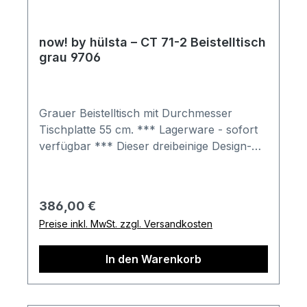
Deko oder andere Beimöbel sind nicht
enthalten. Abbildung kann abweichen.
now! by hülsta – CT 71-2 Beistelltisch
grau 9706
Grauer Beistelltisch mit Durchmesser
Tischplatte 55 cm. *** Lagerware - sofort
verfügbar *** Dieser dreibeinige Design-
Beistelltisch ist eine runde Sache.
Kombinieren Sie ihn gern mit einem kleinen
Beistelltisch für zusätzlichen Ablageplatz
Regulärer Preis:
386,00 €
und runde Optik. Gesamtmaß in cm (H x B
Preise inkl. MwSt. zzgl. Versandkosten
x T): 56,6 x 60,3 x 58 Höhe Gestell 56,6 cm
Durchmesser Tischplatte 55 cm
In den Warenkorb
Beistelltisch besteht aus: Tischplatte 1,6 cm
stark, lackiert Gestell aus Massivholz
Bestell-Informationen: Im Anschluss an