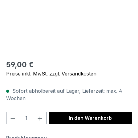
Regulärer Preis:
59,00 €
Preise inkl. MwSt. zzgl. Versandkosten
Sofort abholbereit auf Lager, Lieferzeit: max. 4
Wochen
Produkt Anzahl: Gib den gewünschten We
In den Warenkorb
Produktnummer: