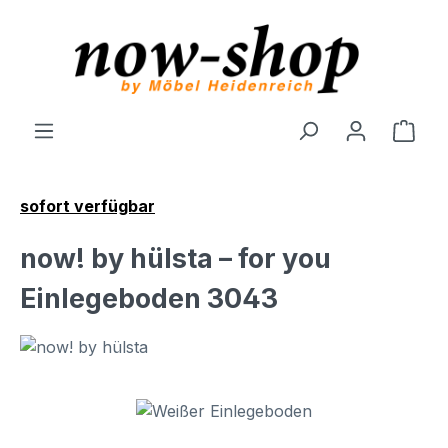
Zum Hauptinhalt springen
Ware
sofort verfügbar
now! by hülsta – for you
Einlegeboden 3043
Bildergalerie überspringen