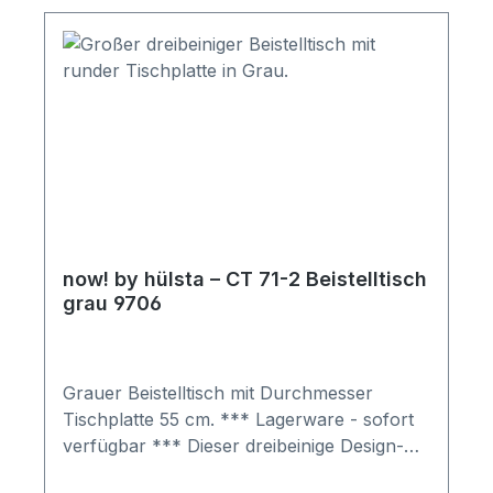
bei grober Fahr­lässig­keit oder Vorsatz
können Sie hierbei auch weitere
bleibt unbe­rührt.
Sonderwünsche besprechen. Wichtige
Informationen: Möbel ist zerlegt (Montage
erforderlich). Farben können auf
verschiedenen Bildschirmen abweichen.
Deko oder andere Beimöbel sind nicht
enthalten. Abbildung kann abweichen.
now! by hülsta – CT 71-2 Beistelltisch
grau 9706
Grauer Beistelltisch mit Durchmesser
Tischplatte 55 cm. *** Lagerware - sofort
verfügbar *** Dieser dreibeinige Design-
Beistelltisch ist eine runde Sache.