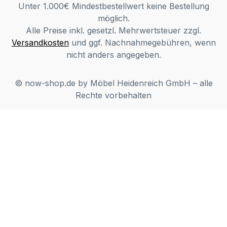
Unter 1.000€ Mindestbestellwert keine Bestellung
Fall wird der Mangel per Foto dargestellt)
möglich.
und nicht mehr original verpackt sind.
Alle Preise inkl. gesetzl. Mehrwertsteuer zzgl.
Hierbei könnte es zu transportbedingten
Versandkosten
und ggf. Nachnahmegebühren, wenn
Beschädigungen kommen. In diesen Fällen
nicht anders angegeben.
können wir die Ware leider nur
zurücknehmen und nicht austauschen. Der
Verkauf erfolgt unter Ausschluss jeglicher
© now-shop.de by Möbel Heidenreich GmbH – alle
Sach­mangelhaftung. Die Haftung wegen
Rechte vorbehalten
Arglist und Vorsatz sowie auf Schaden­
ersatz wegen Körperverletzungen sowie
bei grober Fahr­lässig­keit oder Vorsatz
bleibt unbe­rührt.