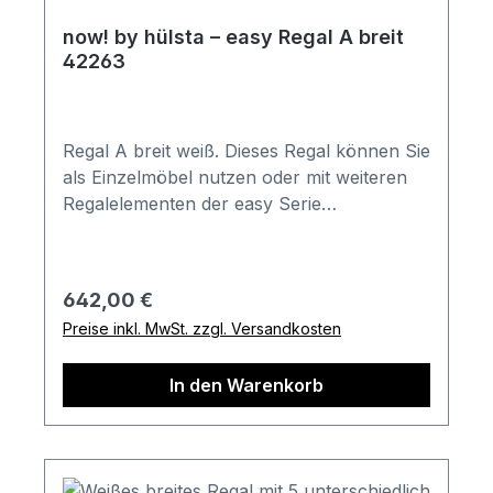
now! by hülsta – easy Regal A breit
42263
Regal A breit weiß. Dieses Regal können Sie
als Einzelmöbel nutzen oder mit weiteren
Regalelementen der easy Serie
kombinieren. Gesamtmaß in cm (H x B x T):
179,2 x 64 x 44,8 Ausführung der
Abbildung: Front- und Korpusausführung
Regulärer Preis:
642,00 €
in Lack-reinweiß Kombination besteht aus:
Preise inkl. MwSt. zzgl. Versandkosten
1x Regal A mit 5 offenen Fächern
Anordnung der Einlegeböden wie bei Vitrine
In den Warenkorb
A (Artikel-Nr. 41213 / 41223) Bestell-
Informationen: Im Anschluss an Ihren
Bestellvorgang wird sich unser freundliches
Verkäuferteam bei Ihnen melden. Gerne