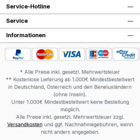
Belastung von Abdeckplatten dürfen pro
Service-Hotline
laufenden Meter die max. 35 kg nicht
Service
überschreiten. Bestell-Informationen: Im
Anschluss an Ihren Bestellvorgang wird
Informationen
sich unser freundliches Verkäuferteam bei
Ihnen melden. Gerne können Sie hierbei
auch weitere Sonderwünsche besprechen.
Möbel ist zerlegt (Montage erforderlich).
Farben können auf verschiedenen
* Alle Preise inkl. gesetzl. Mehrwertsteuer
Bildschirmen abweichen. Deko oder andere
** Kostenlose Lieferung ab 1.000€ Mindestbestellwert
Beimöbel sind nicht enthalten. Abbildung
in Deutschland, Österreich und den Beneluxländern
kann abweichen.
(ohne Inseln).
Unter 1.000€ Mindestbestellwert keine Bestellung
möglich.
Alle Preise inkl. gesetzl. Mehrwertsteuer zzgl.
Versandkosten
und ggf. Nachnahmegebühren, wenn
nicht anders angegeben.