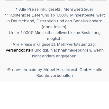
Anbauelemente eingeplant werden. Bitte
* Alle Preise inkl. gesetzl. Mehrwertsteuer
beachten Sie bei jeder Planung je 2 cm
** Kostenlose Lieferung ab 1.000€ Mindestbestellwert
Montageluft zur Decke und zur Seite.
in Deutschland, Österreich und den Beneluxländern
Möbel ist zerlegt (Montage erforderlich).
(ohne Inseln).
Farben können auf verschiedenen
Unter 1.000€ Mindestbestellwert keine Bestellung
Bildschirmen abweichen. Deko oder andere
möglich.
Beimöbel sind nicht enthalten. Abbildung
Alle Preise inkl. gesetzl. Mehrwertsteuer zzgl.
kann abweichen.
Versandkosten
und ggf. Nachnahmegebühren, wenn
nicht anders angegeben.
© now-shop.de by Möbel Heidenreich GmbH – alle
Rechte vorbehalten