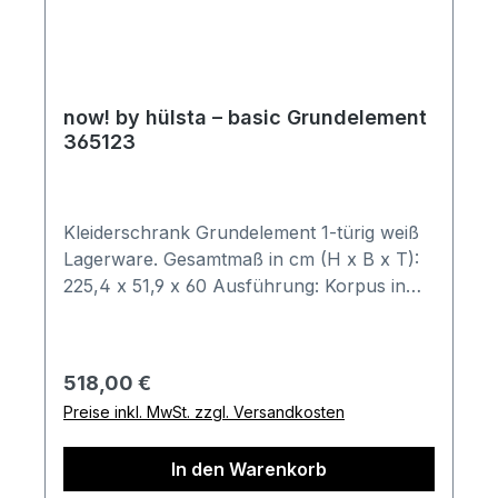
now! by hülsta – basic Grundelement
365123
Kleiderschrank Grundelement 1-türig weiß
Lagerware. Gesamtmaß in cm (H x B x T):
225,4 x 51,9 x 60 Ausführung: Korpus in
Schneeweiß, Front in Lack-reinweiß
Kombination besteht aus: 1x Grundelement
mit einer Tür Inneneinteilung mit 1
Regulärer Preis:
518,00 €
Einlegeboden und 1 Kleiderstange
Preise inkl. MwSt. zzgl. Versandkosten
Türanschlag rechts (Artikel-Nr. 365123)
Bestell-Informationen: Im Anschluss an
In den Warenkorb
Ihren Bestellvorgang wird sich unser