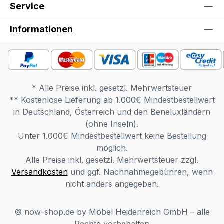
Service
Beschreibung: Kleines Monster – großer
Spaß. Mit der minimo Kommode von now!
Informationen
by hülsta bekommen Sie alles was Ihr Baby
braucht unter Dach und Fach. Dabei
fördert die freche Mini-Monster-Optik die
Fantasie Ihrer Lieblinge und Sie können
sich auf bewährte Qualität Made in
* Alle Preise inkl. gesetzl. Mehrwertsteuer
Germany verlassen. Die Kommode besitzt 2
** Kostenlose Lieferung ab 1.000€ Mindestbestellwert
Türen mit 1 Einlegeboden und 1 Schublade.
in Deutschland, Österreich und den Beneluxländern
Darin finden Sie viel Platz für alles was in
(ohne Inseln).
der Nähe Ihres kleinen Lieblings sein sollte.
Unter 1.000€ Mindestbestellwert keine Bestellung
So haben Sie Windeln, Tücher, Puder und
möglich.
alle weiteren Utensilien immer in
Alle Preise inkl. gesetzl. Mehrwertsteuer zzgl.
Reichweite. Mit dem optionalen Zubehör
Versandkosten
und ggf. Nachnahmegebühren, wenn
Wickelaufsatz, Wickelauflage und
nicht anders angegeben.
Unterstellregal wird die Kommode auf
Wunsch zum vollausgestatteten
Wickeltisch.
© now-shop.de by Möbel Heidenreich GmbH – alle