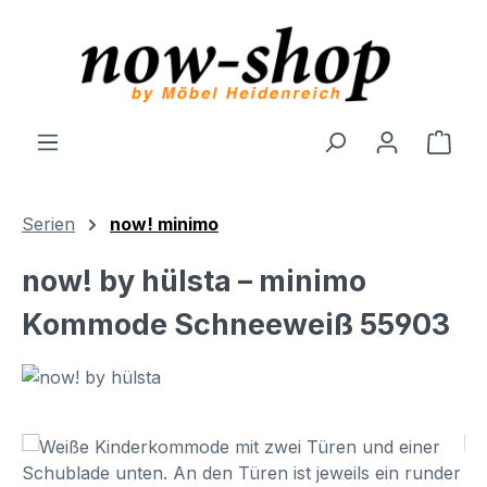
Zum Hauptinhalt springen
Ware
Serien
now! minimo
now! by hülsta – minimo
Kommode Schneeweiß 55903
Bildergalerie überspringen