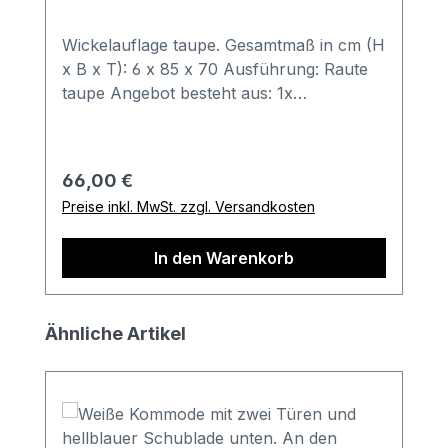
Wickelauflage taupe. Gesamtmaß in cm (H
x B x T): 6 x 85 x 70 Ausführung: Raute
taupe Angebot besteht aus: 1x
Wickelauflage mit abwaschbarem Bezug
mit Thermovliesfüllung Sicherheit durch
dreiseitigen Abrollschutz Bestell-
Regulärer Preis:
66,00 €
Informationen: Im Anschluss an Ihren
Preise inkl. MwSt. zzgl. Versandkosten
Bestellvorgang wird sich unser
freundliches Verkäuferteam bei Ihnen
In den Warenkorb
melden. Gerne können Sie hierbei auch
weitere Sonderwünsche besprechen.
Wichtige Informationen: Farben können
Produktgalerie überspringen
Ähnliche Artikel
auf verschiedenen Bildschirmen
abweichen. Deko sowie andere Beimöbel
sind nicht enthalten. Abbildung kann
abweichen. Beschreibung: Ein Platz zum
Wohlfühlen: Auf der minimo