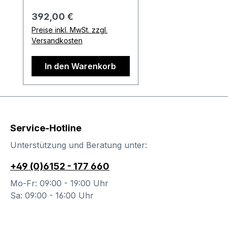
Ausführung der
Regulärer Preis:
392,00 €
Abbildung: Korpus in
Preise inkl. MwSt. zzgl.
Lack-reinweiß,
Versandkosten
Frontausführung in
Kernnussbaum.
In den Warenkorb
Kombination besteht aus:
1x Hänge-Designbox
inkl.
HängebeschlagTüransch
lag (links oder rechts)
Service-Hotline
frei wählbar Bestell-
Informationen: Im
Unterstützung und Beratung unter:
Anschluss an Ihren
+49 (0)6152 - 177 660
Bestellvorgang wird sich
unser freundliches
Mo-Fr: 09:00 - 19:00 Uhr
Verkäuferteam bei Ihnen
Sa: 09:00 - 16:00 Uhr
melden. Gerne können
Sie hierbei auch weitere