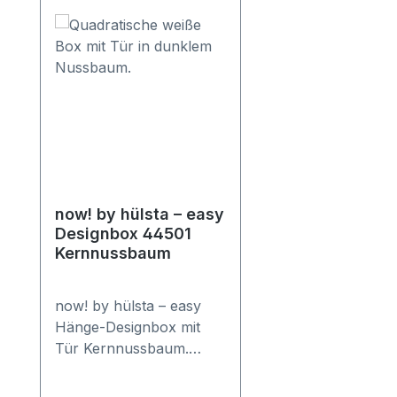
now! by hülsta – easy
Designbox 44501
Kernnussbaum
now! by hülsta – easy
Hänge-Designbox mit
Tür Kernnussbaum.
Gesamtmaß in cm (H x B
x T): 51,2 x 51,2 x 33