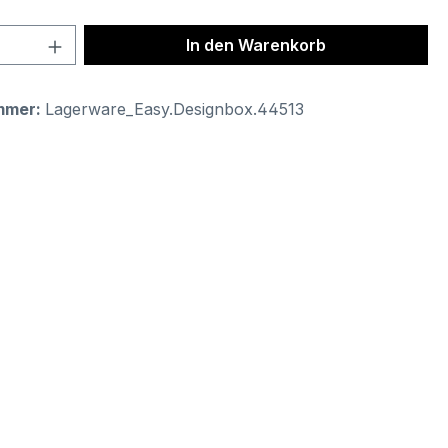
 Anzahl: Gib den gewünschten Wert ein 
In den Warenkorb
mmer:
Lagerware_Easy.Designbox.44513