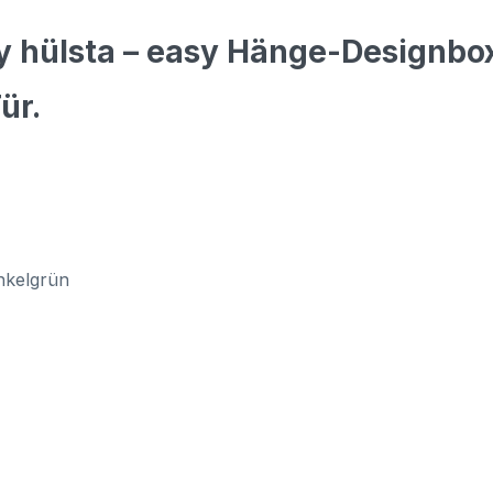
y hülsta – easy Hänge-Designbo
ür.
nkelgrün