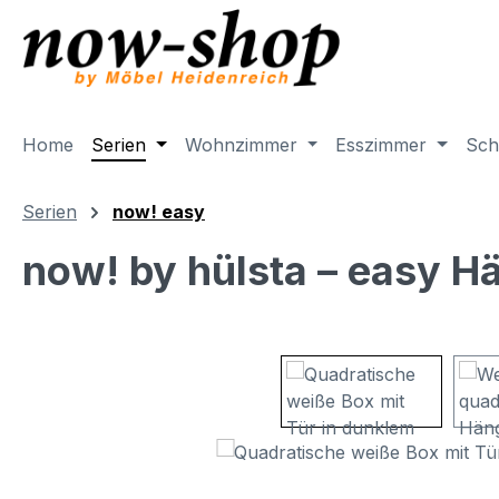
m Hauptinhalt springen
Zur Suche springen
Zur Hauptnavigation springen
Home
Serien
Wohnzimmer
Esszimmer
Sch
Serien
now! easy
now! by hülsta – easy 
Bildergalerie überspringen