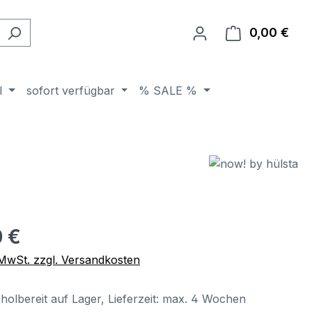
0,00 €
Ware
l
sofort verfügbar
% SALE %
eis:
 €
. MwSt. zzgl. Versandkosten
holbereit auf Lager, Lieferzeit: max. 4 Wochen