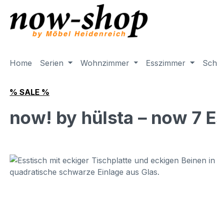
m Hauptinhalt springen
Zur Suche springen
Zur Hauptnavigation springen
Home
Serien
Wohnzimmer
Esszimmer
Sch
% SALE %
now! by hülsta – now 7 E
Bildergalerie überspringen