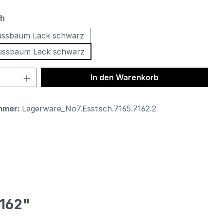
auswählen
ch
ussbaum Lack schwarz
ussbaum Lack schwarz
 Anzahl: Gib den gewünschten Wert ein 
In den Warenkorb
mmer:
Lagerware_No7.Esstisch.7165.7162.2
7162"