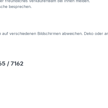
ser freundliches Verkäuferteam bei Ihnen melden.
sche besprechen.
en auf verschiedenen Bildschirmen abweichen. Deko oder an
65 / 7162