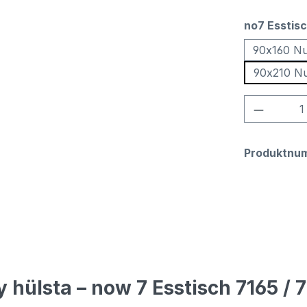
no7 Esstis
90x160 N
90x210 N
Produkt
Produktnu
hülsta – now 7 Esstisch 7165 / 