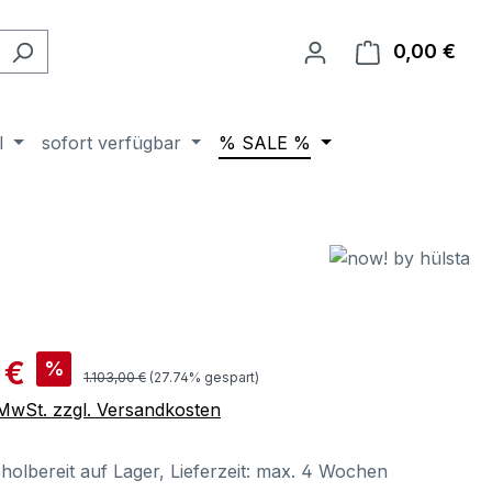
0,00 €
Ware
l
sofort verfügbar
% SALE %
is:
 €
%
Regulärer Preis:
1.103,00 €
(27.74% gespart)
. MwSt. zzgl. Versandkosten
holbereit auf Lager, Lieferzeit: max. 4 Wochen