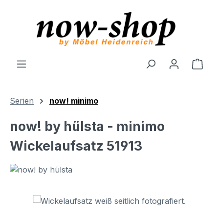
Zum Hauptinhalt springen
Ware
Serien
now! minimo
now! by hülsta - minimo
Wickelaufsatz 51913
Bildergalerie überspringen