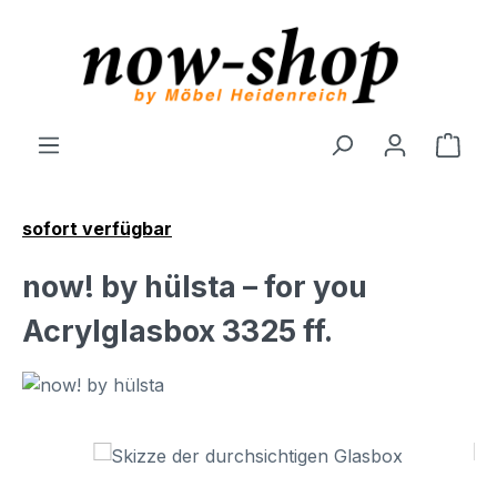
Zum Hauptinhalt springen
Ware
sofort verfügbar
now! by hülsta – for you
Acrylglasbox 3325 ff.
Bildergalerie überspringen