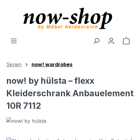
Zum Hauptinhalt springen
Ware
Serien
now! wardrobes
now! by hülsta – flexx
Kleiderschrank Anbauelement
10R 7112