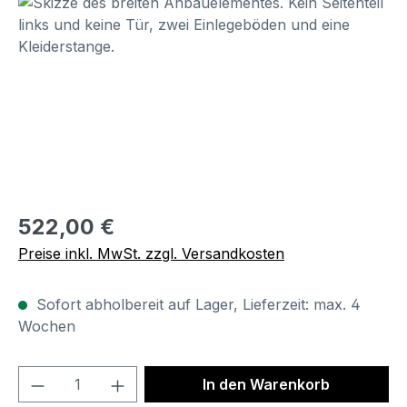
Bildergalerie überspringen
Regulärer Preis:
522,00 €
Preise inkl. MwSt. zzgl. Versandkosten
Sofort abholbereit auf Lager, Lieferzeit: max. 4
Wochen
Produkt Anzahl: Gib den gewünschten We
In den Warenkorb