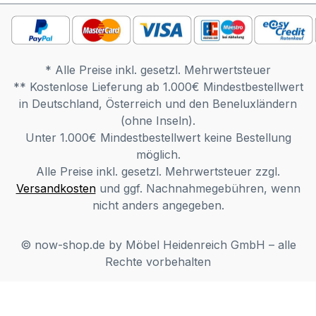
melden. Gerne können Sie hierbei auch
weitere Sonderwünsche besprechen.
Wichtige Informationen: Für jede
Schrankplanung wird 1 Grundelement
* Alle Preise inkl. gesetzl. Mehrwertsteuer
benötigt. Es können beliebig viele
** Kostenlose Lieferung ab 1.000€ Mindestbestellwert
Anbauelemente eingeplant werden. Bitte
in Deutschland, Österreich und den Beneluxländern
beachten Sie bei jeder Planung je 2 cm
(ohne Inseln).
Montageluft zur Decke und zur Seite.
Unter 1.000€ Mindestbestellwert keine Bestellung
Möbel ist zerlegt (Montage erforderlich).
möglich.
Farben können auf verschiedenen
Alle Preise inkl. gesetzl. Mehrwertsteuer zzgl.
Bildschirmen abweichen. Deko oder
Versandkosten
und ggf. Nachnahmegebühren, wenn
andere Beimöbel sind nicht enthalten.
nicht anders angegeben.
Abbildung kann abweichen.
© now-shop.de by Möbel Heidenreich GmbH – alle
Rechte vorbehalten