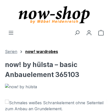
Zum Hauptinhalt springen
Ware
Serien
now! wardrobes
now! by hülsta – basic
Anbauelement 365103
Bildergalerie überspringen