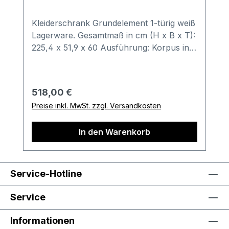
Kleiderschrank Grundelement 1-türig weiß
Lagerware. Gesamtmaß in cm (H x B x T):
225,4 x 51,9 x 60 Ausführung: Korpus in
Schneeweiß, Front in Lack-reinweiß
Kombination besteht aus: 1x
Grundelement mit einer Tür
Regulärer Preis:
518,00 €
Inneneinteilung mit 1 Einlegeboden und 1
Preise inkl. MwSt. zzgl. Versandkosten
Kleiderstange Türanschlag rechts (Artikel-
Nr. 365123) Bestell-Informationen: Im
In den Warenkorb
Anschluss an Ihren Bestellvorgang wird
sich unser freundliches Verkäuferteam bei
Ihnen melden. Gerne können Sie hierbei
auch weitere Sonderwünsche
Service-Hotline
besprechen. Wichtige Informationen: Alle
Fronten mit gedämpftem Anschlag. Die
Service
melaminharzbeschichtete Oberfläche
(Schneeweiß) ist besonders
Informationen