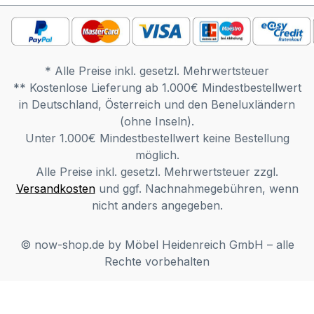
widerstandsfähig und aufgrund der
dichten Oberfläche aus hygienischer Sicht
sehr vorteilhaft, da sehr leicht zu reinigen!
Für jede Schrankplanung wird 1
* Alle Preise inkl. gesetzl. Mehrwertsteuer
Grundelement benötigt. Es können
** Kostenlose Lieferung ab 1.000€ Mindestbestellwert
beliebig viele Anbauelemente eingeplant
in Deutschland, Österreich und den Beneluxländern
werden. Möbel ist zerlegt (Montage
(ohne Inseln).
erforderlich). Farben können auf
Unter 1.000€ Mindestbestellwert keine Bestellung
verschiedenen Bildschirmen abweichen.
möglich.
Deko oder andere Beimöbel sind nicht
Alle Preise inkl. gesetzl. Mehrwertsteuer zzgl.
enthalten. Abbildung kann abweichen.
Versandkosten
und ggf. Nachnahmegebühren, wenn
nicht anders angegeben.
© now-shop.de by Möbel Heidenreich GmbH – alle
Rechte vorbehalten