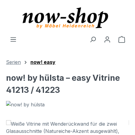
Zum Hauptinhalt springen
Ware
Serien
now! easy
now! by hülsta – easy Vitrine
41213 / 41223
Bildergalerie überspringen