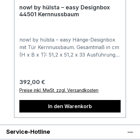
now! by hülsta – easy Designbox
44501 Kernnussbaum
now! by hülsta – easy Hänge-Designbox
mit Tür Kernnussbaum. Gesamtmaß in cm
(H x B x T): 51,2 x 51,2 x 33 Ausführung
der Abbildung: Korpus in Lack-reinweiß,
Frontausführung in Kernnussbaum.
Kombination besteht aus: 1x Hänge-
Regulärer Preis:
392,00 €
Designbox inkl.
Preise inkl. MwSt. zzgl. Versandkosten
HängebeschlagTüranschlag (links oder
rechts) frei wählbar Bestell-
In den Warenkorb
Informationen: Im Anschluss an Ihren
Bestellvorgang wird sich unser
freundliches Verkäuferteam bei Ihnen
melden. Gerne können Sie hierbei auch
Service-Hotline
weitere Sonderwünsche besprechen.