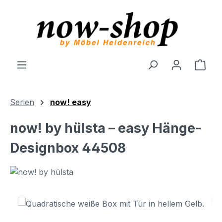
Zum Hauptinhalt springen
Ware
Serien
now! easy
now! by hülsta – easy Hänge-
Designbox 44508
Bildergalerie überspringen