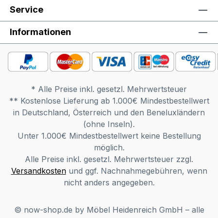
Wichtige Informationen: Alle Schubladen,
Service
Drehtüren und Klappen sind mit
dem hülsta-Push-to-open ausgestattet.
Informationen
Werden die Baukästen und Elemente als
Hängeelemente eingeplant, darf die
Zuladung je Element von maximal 40 kg
aus statischen Gründen nicht
* Alle Preise inkl. gesetzl. Mehrwertsteuer
überschritten werden. Die Hängeelemente
** Kostenlose Lieferung ab 1.000€ Mindestbestellwert
dürfen nur an absolut festem Mauerwerk
in Deutschland, Österreich und den Beneluxländern
montiert werden. Gipskarton- sowie
(ohne Inseln).
Leichtbauwände sind hierfür nicht
Unter 1.000€ Mindestbestellwert keine Bestellung
geeignet. Wollen Sie Baukästen und
möglich.
Elemente aufeinander stapeln, denken Sie
Alle Preise inkl. gesetzl. Mehrwertsteuer zzgl.
bitte daran, für die gestapelten Elemente
Versandkosten
und ggf. Nachnahmegebühren, wenn
einen Hängebeschlag zu bestellen. Die
nicht anders angegeben.
maximale Belastung von Holz- und
Glasböden und -borden bis 70,5 cm Breite
sowie Schubladen beträgt 25 kg,
© now-shop.de by Möbel Heidenreich GmbH – alle
zwischen 70,5 und 105,7 cm Breite 15 kg,