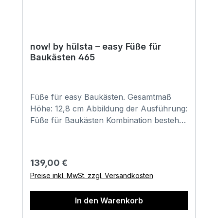
now! by hülsta – easy Füße für
Baukästen 465
Füße für easy Baukästen. Gesamtmaß
Höhe: 12,8 cm Abbildung der Ausführung:
Füße für Baukästen Kombination besteht
aus: 1x Füße für Baukästen (4er-Set) 12,8
cm hoch geeignet für alle easy-Baukästen
Bestell-Informationen: Im Anschluss an
Regulärer Preis:
139,00 €
Ihren Bestellvorgang wird sich unser
Preise inkl. MwSt. zzgl. Versandkosten
freundliches Verkäuferteam bei Ihnen
melden. Gerne können Sie hierbei auch
In den Warenkorb
weitere Sonderwünsche besprechen.
Wichtige Informationen: Farben können