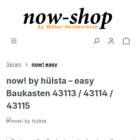
Zum Hauptinhalt springen
Ware
Serien
now! easy
now! by hülsta – easy
Baukasten 43113 / 43114 /
43115