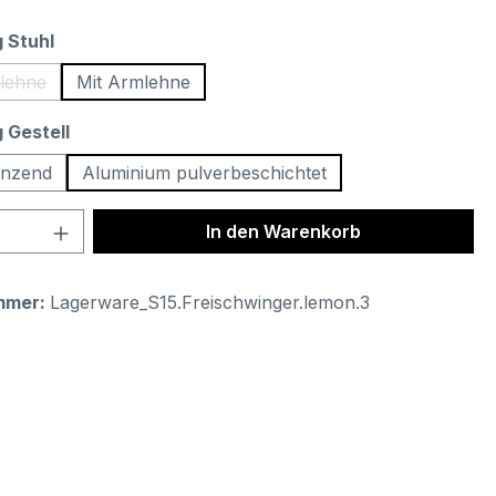
auswählen
 Stuhl
lehne
Mit Armlehne
ese Option ist zurzeit nicht verfügbar.)
auswählen
 Gestell
änzend
Aluminium pulverbeschichtet
 Anzahl: Gib den gewünschten Wert ein 
In den Warenkorb
mmer:
Lagerware_S15.Freischwinger.lemon.3