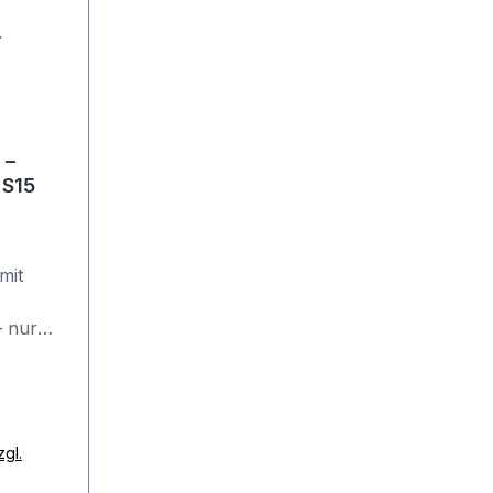
 –
 S15
mit
 nur
at
che
zgl.
ng