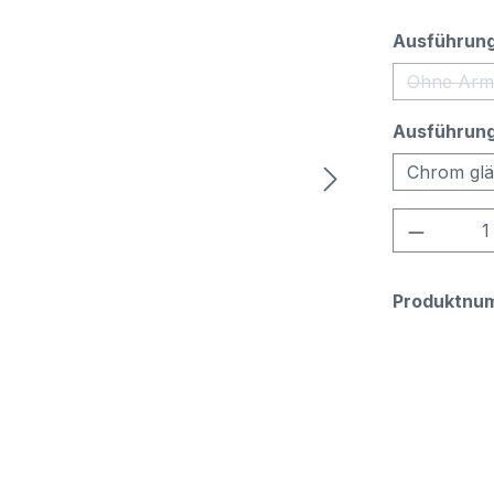
Ausführung
Ohne Arm
(Di
Ausführung
Chrom gl
Produkt
Produktnu