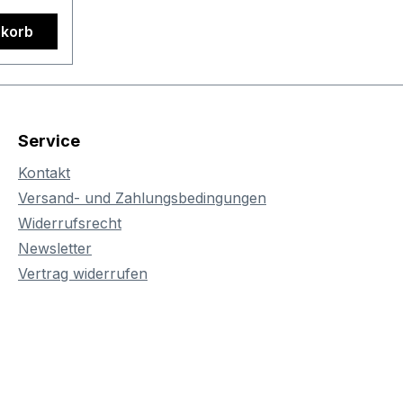
t
nkorb
rick Mit
 in cm:
60 / SH
Service
ren
ird sich
Kontakt
es
Versand- und Zahlungsbedingungen
ei Ihnen
Widerrufsrecht
können
Newsletter
weitere
Vertrag widerrufen
ie
ung
Farben