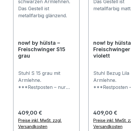
now! by hülsta –
now! by hülsta
Freischwinger S15
Freischwinger
grau
violett
Stuhl S 15 grau mit
Stuhl Bezug Lila 
Armlehne.
Armlehne.
***Restposten – nur
***Restposten –
solange der Vorrat
solange der Vorr
reicht*** Mit harten
reicht*** Mit harten
Gleitern für weiche
Gleitern für wei
Regulärer Preis:
Regulärer Preis:
409,00 €
409,00 €
Böden
Böden
Preise inkl. MwSt. zzgl.
Preise inkl. MwSt. z
Gestellausführung aus
Gestellausführu
Versandkosten
Versandkosten
Metall Chrom glänzend
Aluminium