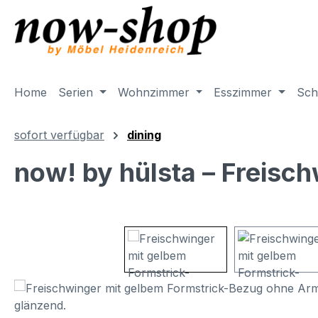
m Hauptinhalt springen
Zur Suche springen
Zur Hauptnavigation springen
Home
Serien
Wohnzimmer
Esszimmer
Sch
sofort verfügbar
dining
now! by hülsta – Freisc
Bildergalerie überspringen