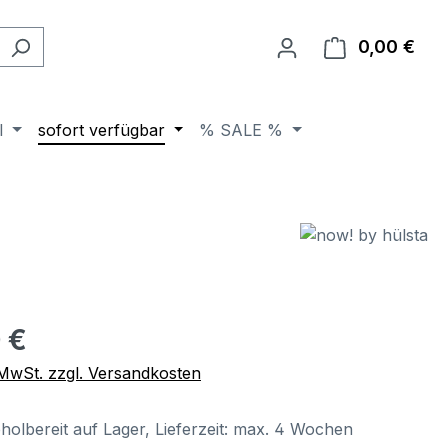
0,00 €
Ware
l
sofort verfügbar
% SALE %
eis:
 €
. MwSt. zzgl. Versandkosten
holbereit auf Lager, Lieferzeit: max. 4 Wochen